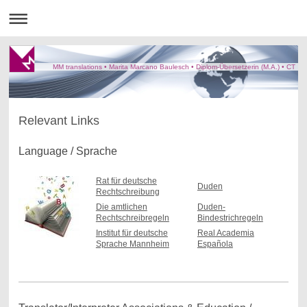
MM translations • Marita Marcano Baulesch • Diplom-Übersetzerin (M.A.) • CT
Relevant Links
Language / Sprache
Rat für deutsche
Duden
Rechtschreibung
Die amtlichen
Duden-
Rechtschreibregeln
Bindestrichregeln
Institut für deutsche
Real Academia
Sprache Mannheim
Española